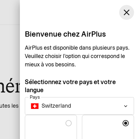
Switzerland
close
Assistance
Login
Français
Bienvenue chez AirPlus
AirPlus est disponible dans plusieurs pays.
Veuillez choisir l’option qui correspond le
mieux à vos besoins.
mériques
Sélectionnez votre pays et votre
langue
Pays
utes les informations et tous les services numériques
Switzerland
keyboard_arrow_down
Langue