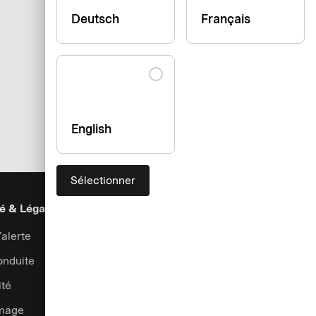
Deutsch
Français
English
Sélectionner
é & Légal
Sécurité
Aide & Services
alerte
Prévention de la fraude
Contactez-nous
onduite
Assistance
ité
Se connecter
image
Gestion des réclamations