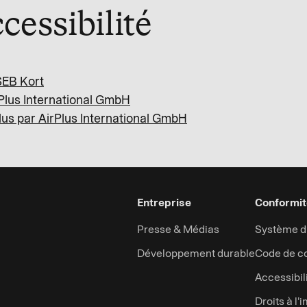
cessibilité
 SEB Kort
irPlus International GmbH
Plus par AirPlus International GmbH
Entreprise
Conformit
Presse & Médias
Système d’
Développement durable
Code de c
Accessibil
Droits à l'