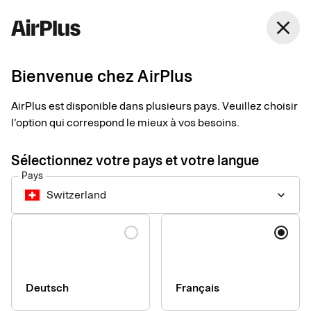
Switzerland
close
Français
Bienvenue chez AirPlus
AirPlus Debit Account
AirPlus est disponible dans plusieurs pays. Veuillez choisir
l’option qui correspond le mieux à vos besoins.
Notre compte de règlement à facturation centralisée pour les
paiements de vols et plus encore. Évitez les frais des cartes de
Sélectionnez votre pays et votre langue
crédit en optant pour cette solution de paiement par débit tout
Pays
en profitant des avantages de votre carte logée AirPlus.
Switzerland
keyboard_arrow_down
Langue
Deutsch
Français