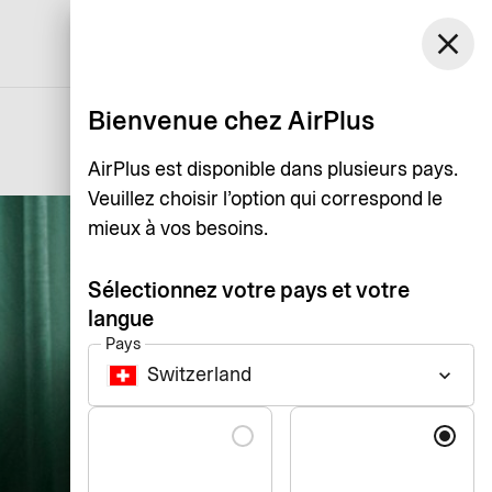
Switzerland
close
Assistance
Login
Français
Bienvenue chez AirPlus
AirPlus est disponible dans plusieurs pays.
Veuillez choisir l’option qui correspond le
mieux à vos besoins.
Sélectionnez votre pays et votre
langue
Pays
Switzerland
keyboard_arrow_down
Langue