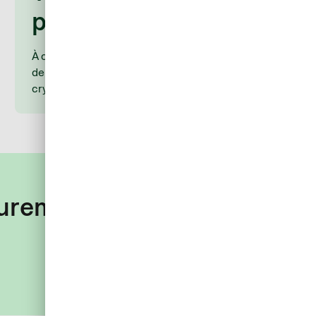
pour payer
À chaque création de carte, vous obtenez un numéro
de carte Mastercard® à 16 chiffres avec
cryptographe (CVC) et date d’expiration.
curement AirPlus.