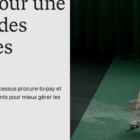
pour une
 des
es
ocessus procure-to-pay et
ents pour mieux gérer les