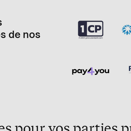
s
s de nos
s pour vos parties 