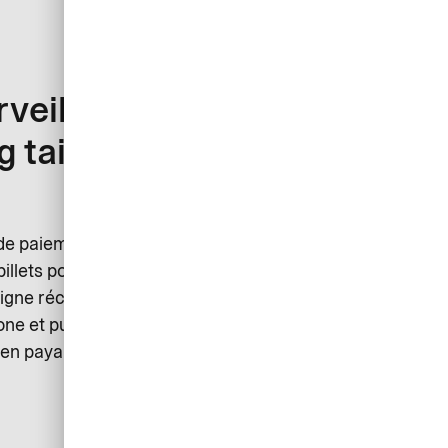
veillez et optimisez les
 tail avec notre carte
e paiement pour les achats ad-hoc tels que les
lets pour événements et matériel de bureau mais
 ligne récurrentes comme les abonnements pour des
one et publicité en ligne. Simplifiez-vous la tâche et
s en payant par une carte virtuelle Mastercard® en