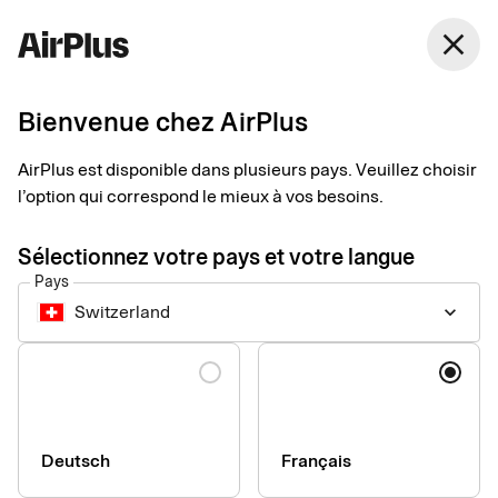
Switzerland
close
Français
Bienvenue chez AirPlus
AirPlus est disponible dans plusieurs pays. Veuillez choisir
Déclaration
l’option qui correspond le mieux à vos besoins.
d'accessibilité pour
Sélectionnez votre pays et votre langue
Pays
airplus.com
Switzerland
keyboard_arrow_down
Langue
Informations techniques sur
l'accessibilité du site internet
Deutsch
Français