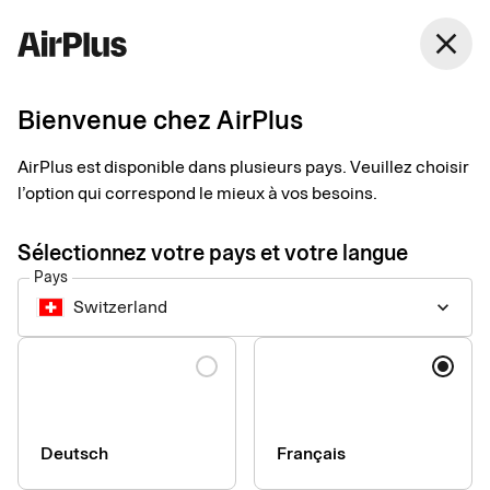
Switzerland
close
Français
Bienvenue chez AirPlus
Calculatrice de devises
AirPlus est disponible dans plusieurs pays. Veuillez choisir
l’option qui correspond le mieux à vos besoins.
Conversion monétaire Règlement UE 2019/518: Tous les
émetteurs de cartes de crédit au sein de l´UE doivent depuis le
Sélectionnez votre pays et votre langue
19 Avril 2020 rendre leur taux de change, incluant tous les frais
Pays
de conversion, comparable au taux de la BCE dans l´UE.
Switzerland
keyboard_arrow_down
Langue
Deutsch
Français
Entreprise