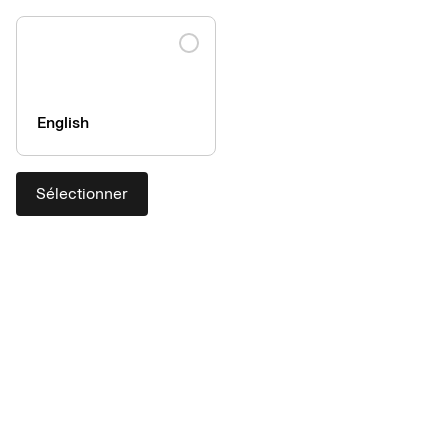
English
Sélectionner
Partagez les avantages d’un
processus de paiement simple,
fluide et sécurisé
Depuis plus de 30 ans, les partenaires d’AirPlus bénéficient
d’une meilleure fidélisation client et d’un portefeuille élargi.
Permettre à vos clients de régler tous les services de manière
centralisée simplifie également votre processus de paiement.