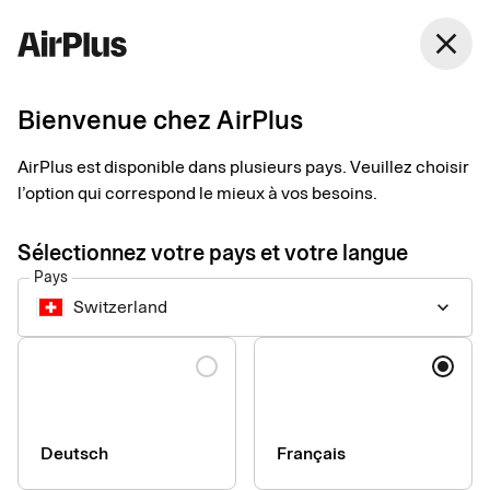
Switzerland
close
Français
Bienvenue chez AirPlus
Pourquoi devenir
AirPlus est disponible dans plusieurs pays. Veuillez choisir
partenaire AirPlus ?
l’option qui correspond le mieux à vos besoins.
Sélectionnez votre pays et votre langue
Devenez partenaire et renforcez votre proposition de valeur
Pays
grâce à une expérience de paiement fluide.
Switzerland
keyboard_arrow_down
Langue
Deutsch
Français