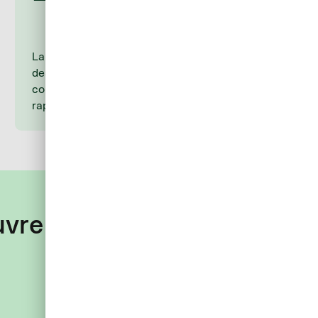
La carte Corporate AirPlus permettant d’effectuer
des paiements mobiles sans contact, vos
collaborateurs sont en mesure de régler les frais
rapidement, facilement et en toute sécurité.
uvre aux paiements faciles