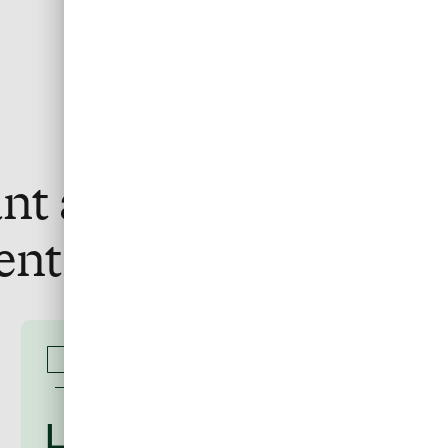
nt appréciée par le
ent
Le paiement en route