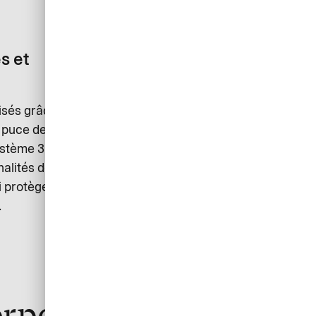
s et
Solution centralisée de
paiement
isés grâce à
Payez confortablement avec une seule
à puce de
carte tous les frais lors de votre
système 3D
voyage, sans avoir une lourde charge
nalités de
administrative à votre retour.
i protègent
.
orporate Card