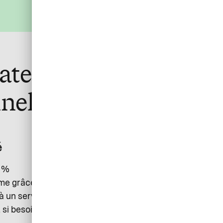
rate Card lors de vos
nels
é
Assistance locale
0 %
En cas de questions, les titulaires de
me grâce à
cartes profitent 24 heures sur 24
à un service
d’une assistance dans leur langue.
 si besoin.