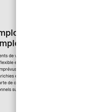
mployés qui se déplacent
imple et transparente
ents de voyages d’affaires en optant pour une solution
exible et intelligente qui est leader sur le marché.
imprévus, tout en bénéficiant d’un réseau d’acceptation
ichies et d’une réconciliation facile. Facilité d’emploi,
arte de crédit d’entreprise est la carte parfaite pour les
nels sur le terrain.