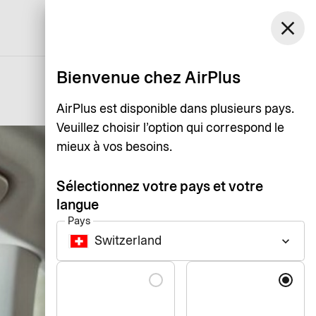
Switzerland
close
Assistance
Login
Français
Bienvenue chez AirPlus
AirPlus est disponible dans plusieurs pays.
Veuillez choisir l’option qui correspond le
mieux à vos besoins.
Sélectionnez votre pays et votre
langue
Pays
Switzerland
keyboard_arrow_down
Langue