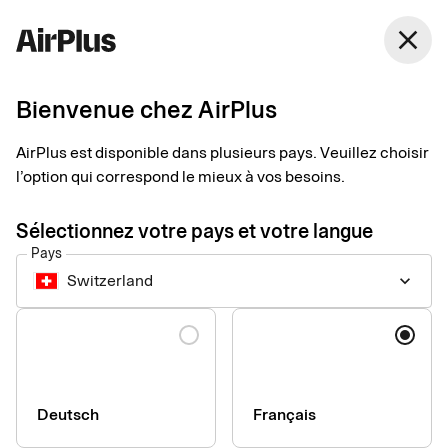
Switzerland
close
Français
Bienvenue chez AirPlus
Les avantages pour
AirPlus est disponible dans plusieurs pays. Veuillez choisir
vous et vos clients
l’option qui correspond le mieux à vos besoins.
Sélectionnez votre pays et votre langue
Comment nos partenaires d’acceptation collaborent avec nous
Pays
pour enrichir leur offre de services auprès des clients.
Switzerland
keyboard_arrow_down
Langue
Deutsch
Français