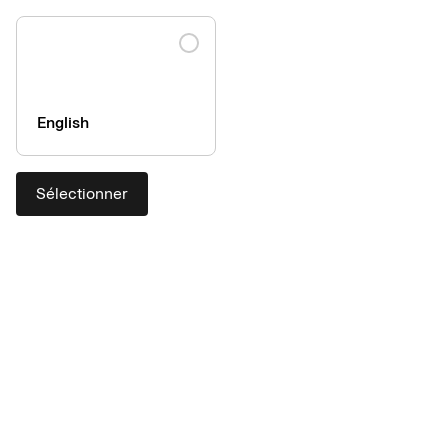
English
Sélectionner
Solutions de paiement pour
prestations de voyage
Qu'il s'agisse de covoiturage ou de factures marketing, vos
clients bénéficient d'une expérience de paiement fluide et
sécurisée. Pour nos partenaires spécialisés en gestion des
dépenses et en automatisation des finances, le processus de
paiement est simple et transparent.