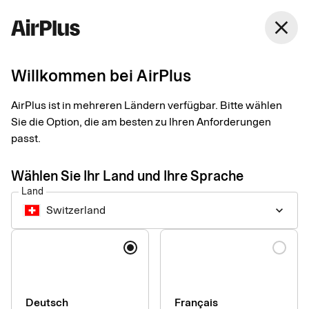
Switzerland
close
Deutsch
Willkommen bei AirPlus
AirPlus Global Privacy
AirPlus ist in mehreren Ländern verfügbar. Bitte wählen
Center
Sie die Option, die am besten zu Ihren Anforderungen
passt.
Wählen Sie Ihr Land und Ihre Sprache
Datenschutz und ein professioneller Umgang mit Ihren
personenbezogenen Daten stehen für uns an erster Stelle. Als
Land
Finanzdienstleister wissen wir, wie sensibel Ihre Daten sind
Switzerland
keyboard_arrow_down
und wie wichtig es ist, sie mit größter Sorgfalt zu schützen.
Sprache
Deshalb heißen wir Sie in unserem Global Privacy Center
willkommen.
Auf unseren Webseiten sind wir bestrebt, transparent über
Folgendes zu informieren:
Deutsch
Français