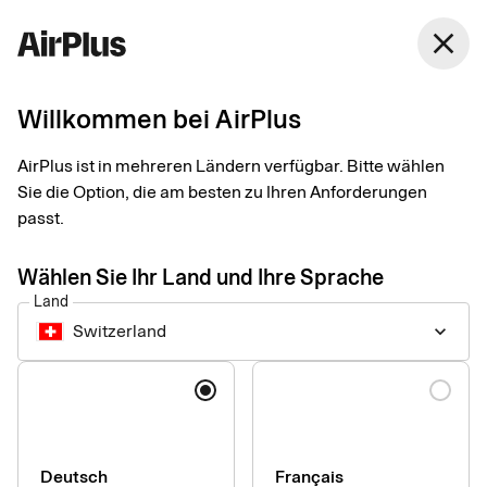
Switzerland
close
Deutsch
Willkommen bei AirPlus
AirPlus Office Card
Kreditkarte für
AirPlus ist in mehreren Ländern verfügbar. Bitte wählen
Sie die Option, die am besten zu Ihren Anforderungen
Eventausgaben und
passt.
Bürobedarf
Wählen Sie Ihr Land und Ihre Sprache
Land
Switzerland
keyboard_arrow_down
Die AirPlus Office Card erleichtert den Einkauf von Bürobedarf,
Veranstaltungen und weiterem Ad-hoc-Bedarf. Gleichzeitig
Sprache
profitieren Unternehmen von einer zentralen Lösung, um
Kosten effizient zu steuern, transparent zu gestalten und
professionell zu managen.
Deutsch
Français