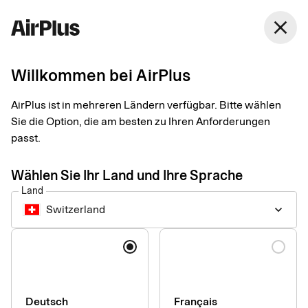
Switzerland
close
Deutsch
Willkommen bei AirPlus
Cookies
AirPlus ist in mehreren Ländern verfügbar. Bitte wählen
Sie die Option, die am besten zu Ihren Anforderungen
Wir möchten Sie darauf hinweisen, dass unsere Websites
passt.
Cookies verwenden. Ein Cookie ist eine Information, die eine
Website in die Cookie-Datei auf Ihrem Computer oder Gerät
Wählen Sie Ihr Land und Ihre Sprache
überträgt.
Land
Switzerland
keyboard_arrow_down
Cookie-Typen und Einstellungen
Sprache
Notwendige Cookies
Notwendige Cookies werden verwendet, um das
Deutsch
Français
ordnungsgemäße Funktionieren unserer Website