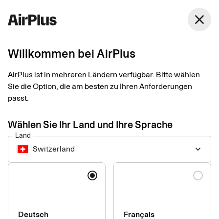
Switzerland
close
Deutsch
Willkommen bei AirPlus
AirPlus Virtual Cards Classic
Virtuelle Kreditkarte
AirPlus ist in mehreren Ländern verfügbar. Bitte wählen
Sie die Option, die am besten zu Ihren Anforderungen
für Reisezahlungen
passt.
Wählen Sie Ihr Land und Ihre Sprache
Mit AirPlus Virtual Cards Classic bezahlen Sie Reisebuchungen
Land
sicher und flexibel – sofort verfügbar und mit voller
Switzerland
keyboard_arrow_down
Transparenz über alle Transaktionen. Ideal für gelegentliche
Geschäftsreisende.
Sprache
Deutsch
Français