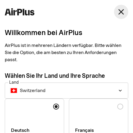
Switzerland
close
Deutsch
Willkommen bei AirPlus
AirPlus ist in mehreren Ländern verfügbar. Bitte wählen
Portal-Services
Sie die Option, die am besten zu Ihren Anforderungen
passt.
Nachfolgend finden Sie alle verfügbaren Portale für den
Wählen Sie Ihr Land und Ihre Sprache
einfachen Zugriff und die Verwaltung der von Ihnen
Land
verwendeten Produkte.
Switzerland
keyboard_arrow_down
Sprache
AirPlus Portal
Unser Portal für Karteninhaber, Program Manager,
Administratoren und andere Rollen, wenn Ihr Arbeitgeber eine
Deutsch
Français