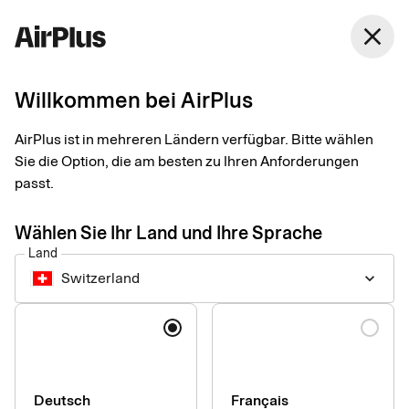
Switzerland
close
Deutsch
Willkommen bei AirPlus
AirPlus im Überblick
AirPlus ist in mehreren Ländern verfügbar. Bitte wählen
Sie die Option, die am besten zu Ihren Anforderungen
AirPlus bietet nutzerfreundliche Zahlungslösungen für
passt.
Unternehmen, auf die Sie sich verlassen können. Wir verfügen
über die notwendigen Tools und Erfahrung, um Grenzen zu
Wählen Sie Ihr Land und Ihre Sprache
überwinden und Komplexität zu reduzieren. Wir gestalten Ihre
Land
geschäftlichen Zahlungen nahtlos, sicher und effizient –
Switzerland
keyboard_arrow_down
jederzeit und überall.
Sprache
Deutsch
Français