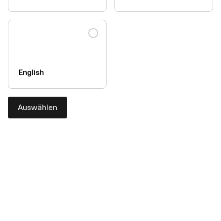
English
Auswählen
Warum sollten Sie sich für
AirPlus entscheiden?
Weil wir uns um Sie kümmern und verstehen, was Fachkräfte
täglich ausbremst: umständliche Systeme,
Sicherheitsbedenken und fehlende Transparenz bei