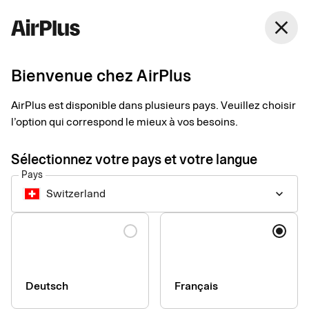
Switzerland
close
Français
Bienvenue chez AirPlus
AirPlus est disponible dans plusieurs pays. Veuillez choisir
SEB Kort Bank AB
l’option qui correspond le mieux à vos besoins.
Avis de confidentialité
Sélectionnez votre pays et votre langue
pour les produits
Pays
Switzerland
keyboard_arrow_down
Entreprise
Langue
Dernière mise à jour d’aout 2026
Cet Avis de confidentialité présente la manière dont les
Deutsch
Français
données personnelles sont collectées, utilisées, partagées et