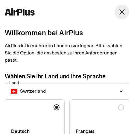
Switzerland
close
Deutsch
Willkommen bei AirPlus
Privacy statements for
AirPlus ist in mehreren Ländern verfügbar. Bitte wählen
AirPlus’ products
Sie die Option, die am besten zu Ihren Anforderungen
passt.
At AirPlus we understand the value of your personal data!
Wählen Sie Ihr Land und Ihre Sprache
Below you can learn how we collect and use your personal
Land
data to provide our smart and simple payment solutions.
Switzerland
keyboard_arrow_down
Sprache
Global Product Privacy Statement
Deutsch
Français