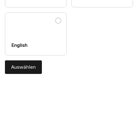
Download PDF
English
Privacyverklaring voor AirPlus-
producten
Auswählen
Download PDF
Déclaration de confidentialité globale
pour les produits
Download PDF