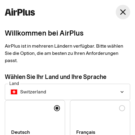
Switzerland
close
Deutsch
Willkommen bei AirPlus
Ihre Karte beginnt mit 5319 5424
Der Service Guide für
AirPlus ist in mehreren Ländern verfügbar. Bitte wählen
Sie die Option, die am besten zu Ihren Anforderungen
Ihre AirPlus-Karte
passt.
Wählen Sie Ihr Land und Ihre Sprache
In diesem Card User Service Guide finden Sie alle länder- und
Land
kartentypspezifischen Informationen zu Ihrer AirPlus-Karte
Switzerland
keyboard_arrow_down
übersichtlich zusammengestellt.
Sprache
Deutsch
Français