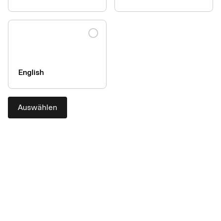
English
Auswählen
AirPlus Portal
Zugang zum AirPlus Portal
add
Portal-Funktionalitäten
add