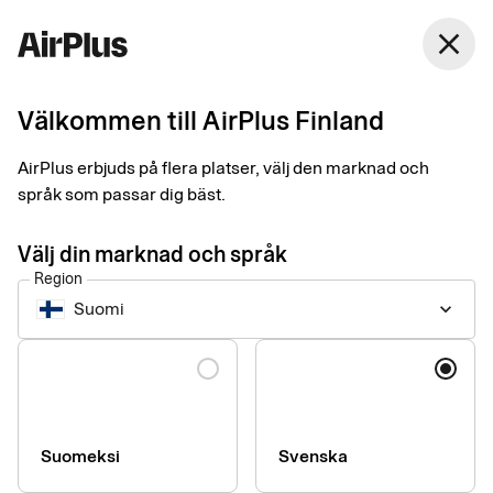
Finland
close
Svenska
Välkommen till AirPlus Finland
Samlade priser och
AirPlus erbjuds på flera platser, välj den marknad och
villkor
språk som passar dig bäst.
Välj din marknad och språk
Region
Suomi
keyboard_arrow_down
Företagstjänster
add
Language
AirPlus Corporate
add
Suomeksi
Svenska
AirPlus Corporate Limit
add