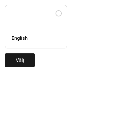
AirPlus Purchasing Account
add
English
Välj
Hjälp
Kontakta oss
Kundservice
Företaget
Om AirPlus
Tillgänglighetsutlåtande