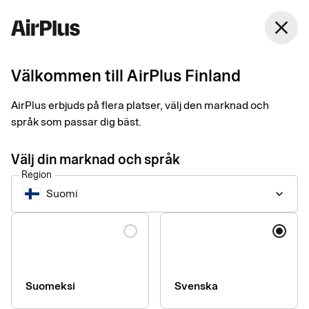
15 dagar. Vi erbjuder inte längre
detta alternativ.)
Finland
close
Svenska
Dröjsmålsränta- Företaget har
24 %
betalningsansvaret
Välkommen till AirPlus Finland
Priser och Villkor
Betalningspåminnelse -
10 €
AirPlus erbjuds på flera platser, välj den marknad och
Företaget har
språk som passar dig bäst.
betalningsansvaret
Aktuella priser fr o m 2024-02-01
Övriga priser
Välj din marknad och språk
Region
Ersättningskort
20 €
Suomi
keyboard_arrow_down
Beställning av befintlig pinkod
20 €
Language
Byte av pin-kod (förutsätter ett
15 €
nytt kort)
Suomeksi
Svenska
Pappersfaktura (induviduell
2,5 €/ faktura
faktura)