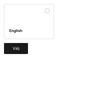
English
Välj
En enkelbiljett till en lättare
arbetsdag
Med resekonto kan ni fakturera resekostnader hos
upphandlade affärsresebyråer och andra reseleverantörer på
en och samma faktura. Färre fakturor innebär enklare