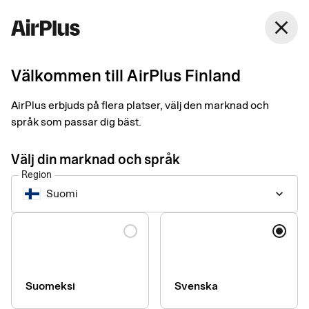
Finland
close
Svenska
Välkommen till AirPlus Finland
AirPlus Travel Account
Business class för
AirPlus erbjuds på flera platser, välj den marknad och
språk som passar dig bäst.
resekostnader
Välj din marknad och språk
Region
Samla företagets alla reserelaterade inköp i ett och samma
Suomi
keyboard_arrow_down
fakturaflöde. Färre fakturor innebär enklare administration och
bättre underlag för uppföljning av kostnader.
Language
Suomeksi
Svenska