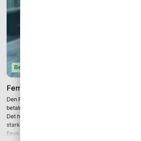
Betalning
Femårigt avtal med Finska staten
Den Finska staten kommer framöver att använda
betalningslösningar från Eurocard (numera AirPlus). -
Det här är fantastiska nyheter och ett bevis på en
stark tjänstelösning samt ett gediget arbete, säger
Eeva Virtanen, AirPlus Country Manager för Finland.