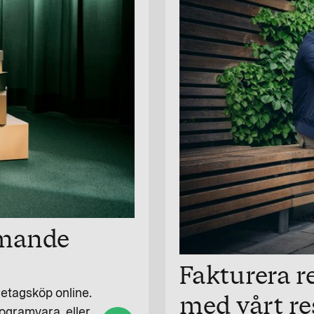
mmande
Fakturera r
retagsköp online.
med vårt r
rogramvara, eller