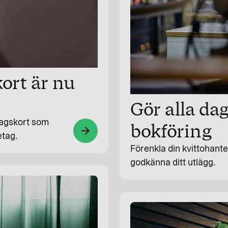
ort är nu
Gör alla dag
tagskort som
bokföring
arrow_forward
etag.
Förenkla din kvittohante
godkänna ditt utlägg.