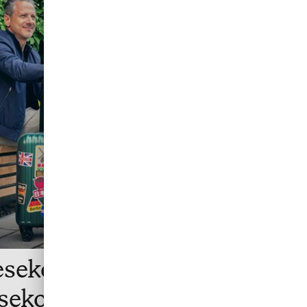
esekostnaderna smidigt
esekonto