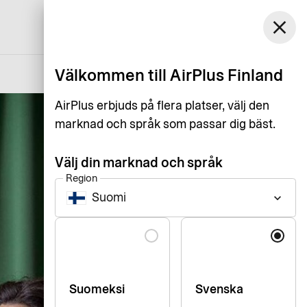
Finland
close
Kundservice
Logga in
Svenska
Välkommen till AirPlus Finland
AirPlus erbjuds på flera platser, välj den
marknad och språk som passar dig bäst.
Välj din marknad och språk
Region
Suomi
keyboard_arrow_down
Language
Suomeksi
Svenska