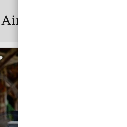
 AirPlus
Utlägg