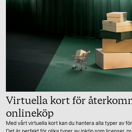
Virtuella kort för återko
onlineköp
Med vårt virtuella kort kan du hantera alla typer av fö
Det är perfekt för olika typer av inköp som licenser, p