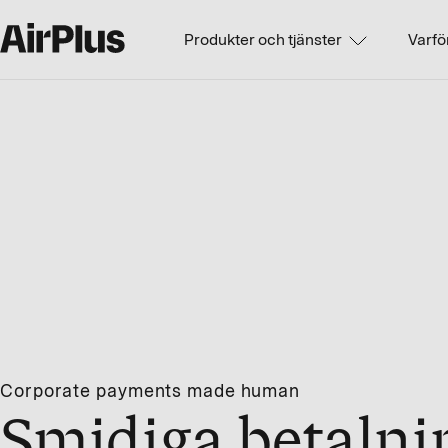
Produkter och tjänster
Varfö
Corporate payments made human
Smidiga betalni