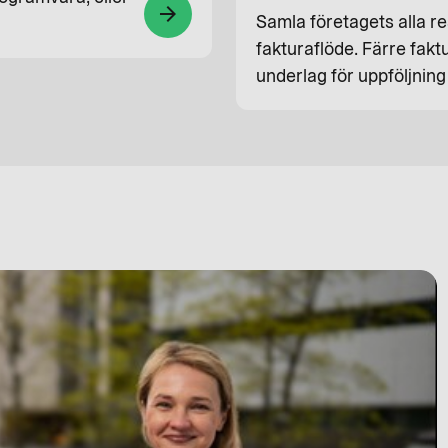
arrow_forward
Samla företagets alla r
fakturaflöde. Färre fakt
underlag för uppföljning