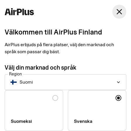
Finland
close
Svenska
Välkommen till AirPlus Finland
Rätt betallösning gav
AirPlus erbjuds på flera platser, välj den marknad och
Besikta full
språk som passar dig bäst.
kostnadskontroll
Välj din marknad och språk
Region
Business Travel Payment
Expense Management
2 min
Suomi
keyboard_arrow_down
05-13-2025
Besikta Bilprovning med 200 lokalstationer behövde få bättre
Language
kontroll över alla sina inköp. De lyckades tack vare rätt
företagskort, nya utläggsrutiner och en central webbportal. -
Det är en betydande skillnad nu, säger Sophia Palebo,
ekonomichef.
Suomeksi
Svenska