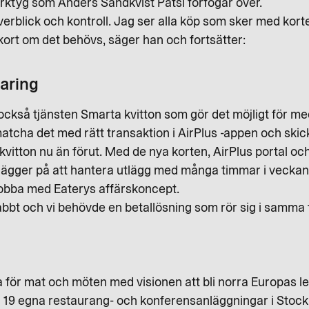
erktyg som Anders Sandkvist Pätsi förfogar över.
överblick och kontroll. Jag ser alla köp som sker med kort
a kort om det behövs, säger han och fortsätter:
aring
 också tjänsten Smarta kvitton som gör det möjligt för m
matcha det med rätt transaktion i AirPlus -appen och ski
vitton nu än förut. Med de nya korten, AirPlus portal oc
i lägger på att hantera utlägg med många timmar i veckan
 jobba med Eaterys affärskoncept.
bt och vi behövde en betallösning som rör sig i samma t
 för mat och möten med visionen att bli norra Europas 
dag 19 egna restaurang- och konferensanläggningar i St