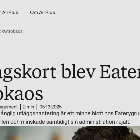
r AirPlus
Om AirPlus
t kvittokaos
agskort blev Eate
okaos
agement
2 min
05-13-2025
ånglig utläggshantering är ett minne blott hos Eaterygr
len och minskade samtidigt sin administration rejält.