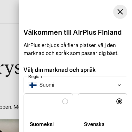
Finland
close
Kundservice
Logga in
Svenska
Välkommen till AirPlus Finland
AirPlus erbjuds på flera platser, välj den
marknad och språk som passar dig bäst.
rys recept
Välj din marknad och språk
Region
Suomi
keyboard_arrow_down
Language
uppen. Med nya företagskort och
Suomeksi
Svenska