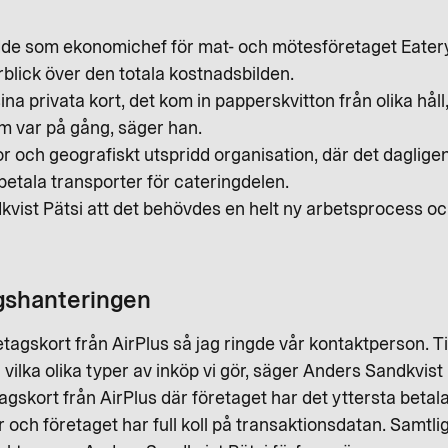
rädde som ekonomichef för mat- och mötesföretaget Ea
rblick över den totala kostnadsbilden.
 privata kort, det kom in papperskvitton från olika håll, 
om var på gång, säger han.
och geografiskt utspridd organisation, där det dagligen 
t betala transporter för cateringdelen.
ist Pätsi att det behövdes en helt ny arbetsprocess oc
gshanteringen
retagskort från AirPlus så jag ringde vår kontaktperson. 
ilka olika typer av inköp vi gör, säger Anders Sandkvist 
gskort från AirPlus där företaget har det yttersta betal
och företaget har full koll på transaktionsdatan. Samtli