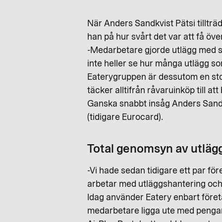
När Anders Sandkvist Pätsi tillt
han på hur svårt det var att få öve
-Medarbetare gjorde utlägg med sina
inte heller se hur många utlägg s
Eaterygruppen är dessutom en stor 
täcker alltifrån råvaruinköp till at
Ganska snabbt insåg Anders Sandkv
(tidigare Eurocard).
Total genomsyn av utläg
-Vi hade sedan tidigare ett par fö
arbetar med utläggshantering och v
Idag använder Eatery enbart företa
medarbetare ligga ute med pengar 