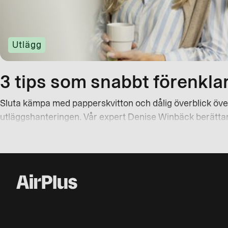
Utlägg
3 tips som snabbt förenkla
Sluta kämpa med papperskvitton och dålig överblick över 
utläggshanteringen. Vår expert Denise Winbäck berättar