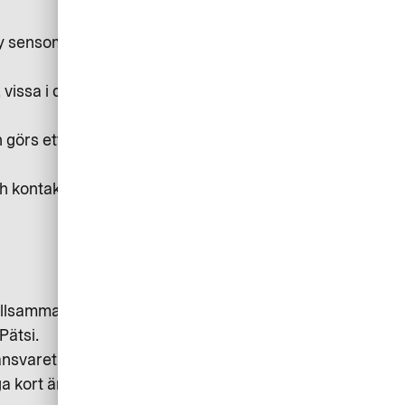
tery sensommaren 2022 reagerade
vissa i dåligt skick. Jag kunde
görs ett stort antal utlägg. Dessa
h kontaktade därför AirPlus
Tillsammans gick vi igenom hur vi
Pätsi.
ansvaret. Därmed slipper enskilda
ga kort är dessutom upplagda i