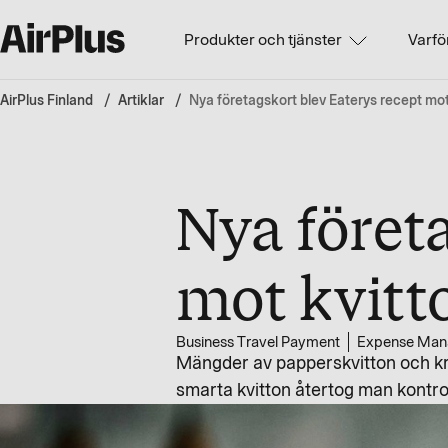
Produkter och tjänster
Varfö
AirPlus Finland
Artiklar
Nya företagskort blev Eaterys recept mo
Nya föret
mot kvitt
Business Travel Payment
Expense Man
Mängder av papperskvitton och kr
smarta kvitton återtog man kontrol