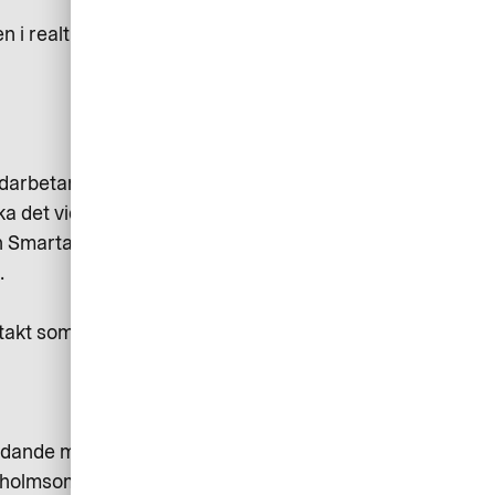
en i realtid, sätter köpgränser och
edarbetarna att fotografera
cka det vidare för godkännande.
h Smarta kvitton, är jag övertygad
.
akt som företaget. Det har vi nu.
ledande mat och mötesaktör för
ockholmsområdet, Malmö, Lund och