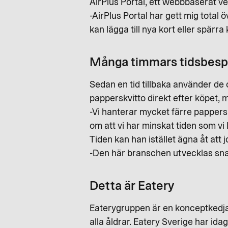
AirPlus Portal, ett webbbaserat v
-AirPlus Portal har gett mig total 
kan lägga till nya kort eller spärr
Många timmars tidsbesp
Sedan en tid tillbaka använder de
papperskvitto direkt efter köpet, 
-Vi hanterar mycket färre pappersk
om att vi har minskat tiden som v
Tiden kan han istället ägna åt att
-Den här branschen utvecklas snab
Detta är Eatery
Eaterygruppen är en konceptkedja
alla åldrar. Eatery Sverige har i