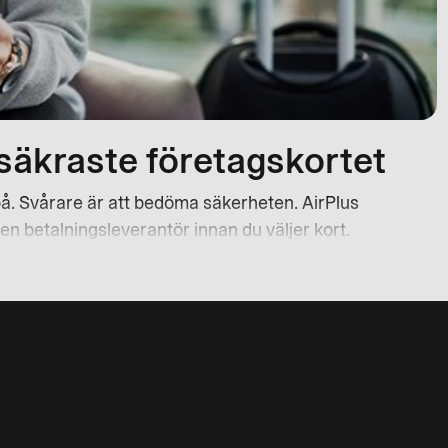
a säkraste företagskortet
r på. Svårare är att bedöma säkerheten. AirPlus
l en betalningsleverantör innan du väljer kort.