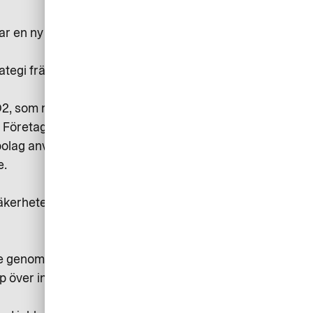
sar en ny studie* som AirPlus har
trategi främst på säkerhet, säger
D2, som möjliggör delning av data
. Företag behöver bland annat
bolag använder för att hantera och
e.
säkerheten så äventyrar du hela
re genomför ett köp. Och genom
kap över informationen och kan