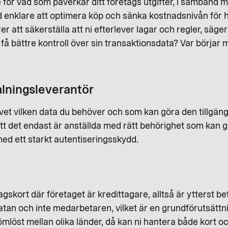
e för vad som påverkar ditt företags utgifter, i samband m
d enklare att optimera köp och sänka kostnadsnivån för 
er att säkerställa att ni efterlever lagar och regler, säger
tt få bättre kontroll över sin transaktionsdata? Var bör
lningsleverantör
 vet vilken data du behöver och som kan göra den tillgän
att det endast är anställda med rätt behörighet som kan 
d ett starkt autentiseringsskydd.
retagskort där företaget är kredittagare, alltså är ytterst 
an och inte medarbetaren, vilket är en grundförutsättnin
mlöst mellan olika länder, då kan ni hantera både kort oc