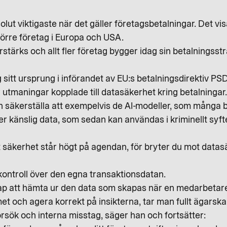
olut viktigaste när det gäller företagsbetalningar. Det vi
törre företag i Europa och USA.
rstärks och allt fler företag bygger idag sin betalningss
sitt ursprung i införandet av EU:s betalningsdirektiv PS
utmaningar kopplade till datasäkerhet kring betalningar
h säkerställa att exempelvis de AI-modeller, som många 
er känslig data, som sedan kan användas i kriminellt syft
tt säkerhet står högt på agendan, för bryter du mot data
kontroll över den egna transaktionsdatan.
kap att hämta ur den data som skapas när en medarbeta
temet och agera korrekt på insikterna, tar man fullt ägars
rsök och interna misstag, säger han och fortsätter: