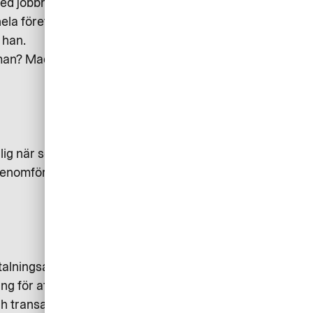
ed jobbresor eller vid
hela företaget. Dessutom
 han.
jar man? Mads Krumhardt Enggren
glig när som helst och skydda den
genomföra transaktioner och att ni
betalningsansvarigt. Då är det
g för att få kontroll, Satsa även
h transaktionsdata i realtid