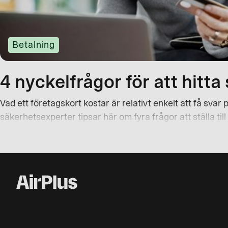
Betalning
4 nyckelfrågor för att hitt
Vad ett företagskort kostar är relativt enkelt att få sva
säkerhetsexperter tipsar här om fyra frågor att ställa til