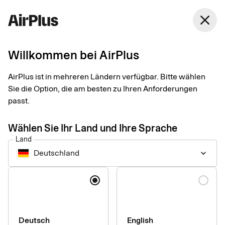
Deutschland
close
Deutsch
Willkommen bei AirPlus
Dem Antrag der AirPlus Corporate Card
AirPlus ist in mehreren Ländern verfügbar. Bitte wählen
Sie die Option, die am besten zu Ihren Anforderungen
Typ 3 widersprechen
passt.
Beginnt Ihre AirPlus Kartennummer entweder mit 5211 9603
(AirPlus Corporate Card Typ 3 Deutschland), mit 5211 9609
Wählen Sie Ihr Land und Ihre Sprache
(AirPlus Corporate Card Typ 3 Belgien) oder mit 5211 9601
Land
(AirPlus Corporate Card Typ 3 Frankreich)?
Deutschland
keyboard_arrow_down
Dann können Sie Ihre Kartennutzungsvereinbarung innerhalb
Sprache
von 14 Tagen nach Vertragsschluss über den
Widerspruchsbutton widerrufen.
Deutsch
English