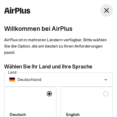
Deutschland
close
Deutsch
Willkommen bei AirPlus
AirPlus Corporate Card
Firmenkreditkarte für
AirPlus ist in mehreren Ländern verfügbar. Bitte wählen
Sie die Option, die am besten zu Ihren Anforderungen
Reisekosten unterwegs
passt.
Wählen Sie Ihr Land und Ihre Sprache
Mit der AirPlus Corporate Card bezahlen Mitarbeitende
Land
weltweit ihre Geschäftsreisekosten – Unternehmen behalten
Deutschland
keyboard_arrow_down
dabei jederzeit volle Transparenz und Kontrolle über alle
Reiseausgaben.
Sprache
Deutsch
English