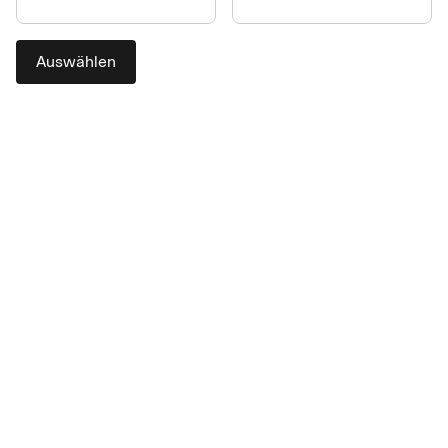
Auswählen
Die praktische Bezahllösung
für das Procurement mit