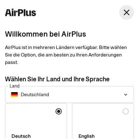
Deutschland
close
Deutsch
Willkommen bei AirPlus
AirPlus Office Card
Kreditkarte für
AirPlus ist in mehreren Ländern verfügbar. Bitte wählen
Sie die Option, die am besten zu Ihren Anforderungen
Eventausgaben und
passt.
Bürobedarf
Wählen Sie Ihr Land und Ihre Sprache
Land
Deutschland
keyboard_arrow_down
Die AirPlus Office Card erleichtert den Einkauf von Bürobedarf,
Veranstaltungen und weiterem Ad-hoc-Bedarf. Gleichzeitig
Sprache
profitieren Unternehmen von einer zentralen Lösung, um
Kosten effizient zu steuern, transparent zu gestalten und
professionell zu managen.
Deutsch
English