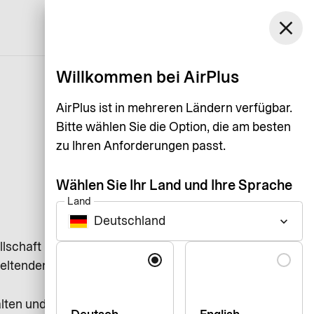
Deutschland
close
Support
Login
Deutsch
Willkommen bei AirPlus
AirPlus ist in mehreren Ländern verfügbar.
Bitte wählen Sie die Option, die am besten
zu Ihren Anforderungen passt.
Wählen Sie Ihr Land und Ihre Sprache
Land
Deutschland
keyboard_arrow_down
llschaft und füreinander, indem
Sprache
 geltenden
Code of Conduct
alten und Compliance-Verstöße im