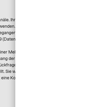
äle. Ihre Informationen können
uwenden.
eingegangenen Informationen werden
679 (Datenschutz-Grundverordnung)
iner Meldung sind, sowie der
gang der Meldung wird Ihnen eine
ckfragen, die sich während der
lt. Sie werden über den Fortgang
 eine Kontaktmöglichkeit besteht.