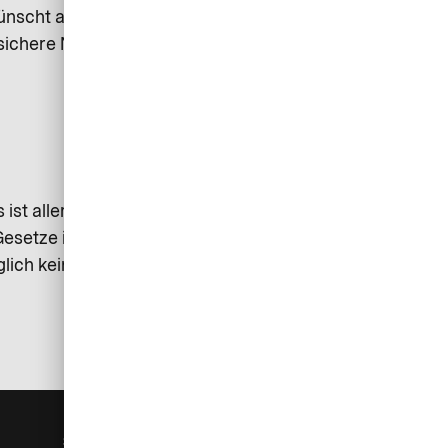
wünscht auch anonym einen
sichere Nachrichten zu schicken.
 ist allerdings zu beachten, dass
esetze in diesem Fall
glich keinerlei Verantwortung
Sicherheit
Hilfe & Services