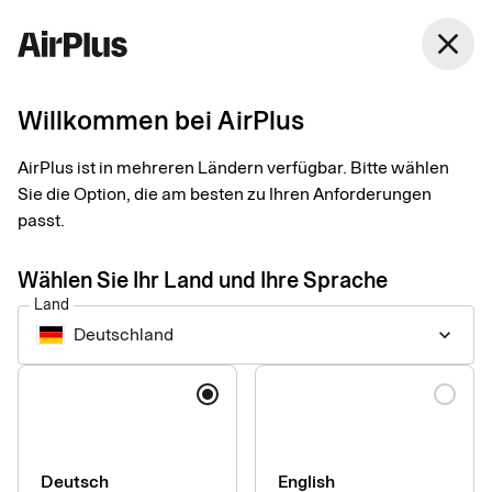
Deutschland
close
Deutsch
Willkommen bei AirPlus
AirPlus Debit Account
Debitlösung für
AirPlus ist in mehreren Ländern verfügbar. Bitte wählen
Sie die Option, die am besten zu Ihren Anforderungen
kosteneffiziente
passt.
Reisebuchungen
Wählen Sie Ihr Land und Ihre Sprache
Land
Deutschland
keyboard_arrow_down
Mit dem AirPlus Debit Account bezahlen Unternehmen Flüge
und andere Reiseleistungen über ein zentrales
Sprache
Verrechnungskonto. So vermeiden sie Kreditkartengebühren
und erhalten dennoch detaillierte Zahlungsdaten für maximale
Transparenz und Kontrolle.
Deutsch
English