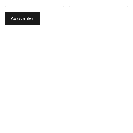
Auswählen
Flugtickets kostengünstig
buchen