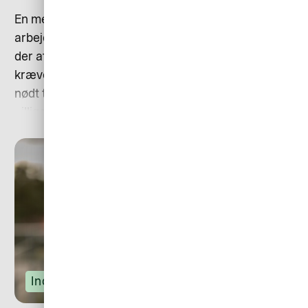
En medarbejder er på forretningsrejse. Når
arbejdsdagen er forbi, vil hun gerne med et fly hjem,
der afgår kl. 17, men virksomhedens rejsepolitik
kræver, at hun vælger den laveste pris. Så hun er
nødt til at vente til kl. 20, fordi denne flyafgang er
billigere. Er det en god eller dårlig rejsepolitik?
Indkøb