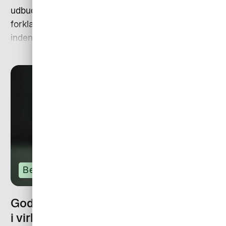
udbuddet på egen hånd. Vores ekspert Aslim Aslan
forklarer, at der er fire vigtige ting, du bør overveje,
inden du vælger firmakort.
Betaling
Gode rejsepolitikker er til gavn for alle
i virksomheden