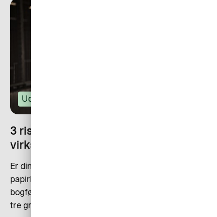
Udlæg
3 risici ved papirkvitteringer for
virksomheder
Er din virksomhed en af dem, der stadig håndterer
papirkvitteringer i forbindelse med indkøb og
bogføring? Her giver vores ekspert Mads Moesgaard
tre grunde til, at man straks bør holde op med det.