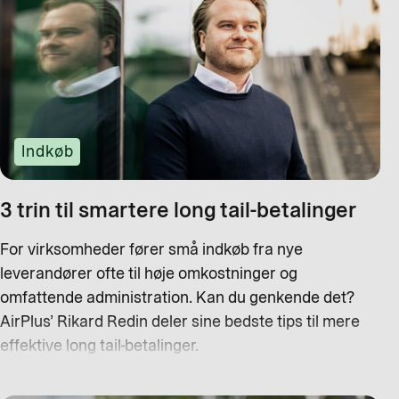
Indkøb
3 trin til smartere long tail-betalinger
For virksomheder fører små indkøb fra nye
leverandører ofte til høje omkostninger og
omfattende administration. Kan du genkende det?
AirPlus’ Rikard Redin deler sine bedste tips til mere
effektive long tail-betalinger.