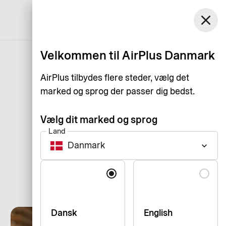
Danmark
close
Support
Log ind
Dansk
Velkommen til AirPlus Danmark
AirPlus tilbydes flere steder, vælg det
marked og sprog der passer dig bedst.
Vælg dit marked og sprog
Land
Danmark
keyboard_arrow_down
Sprog
Dansk
English