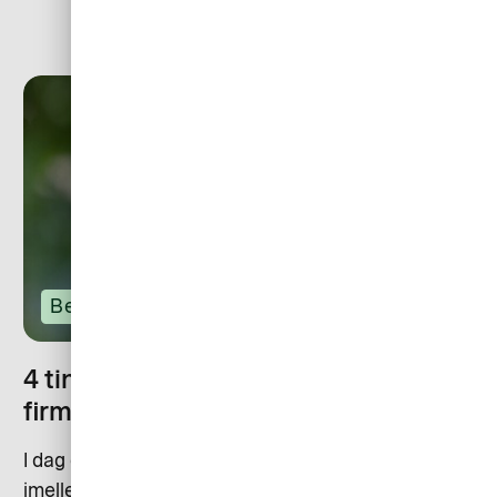
Betaling
4 ting, I bør overveje, når I vælger
firmakort
I dag er der mange forskellige kortudbydere at vælge
imellem, derfor kan det være svært at overskue