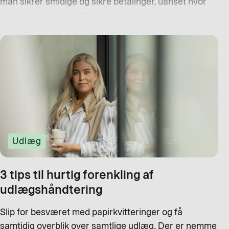
man sikrer smidige og sikre betalinger, uanset hvor
virksomheden er aktiv.
Udlæg
3 tips til hurtig forenkling af
udlægshåndtering
Slip for besværet med papirkvitteringer og få
samtidig overblik over samtlige udlæg. Der er nemme