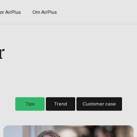
or AirPlus
Om AirPlus
r
Tips
Trend
Customer case