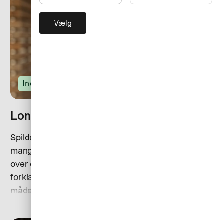
Vælg
Indkøb
Longtail-udgifter: Alt hvad du skal vide
Spilder I tid på administration af småindkøb fra
mange leverandører? Så er det tid til at tage kontrol
over de såkaldte longtail-betalinger. Vores ekspert
forklarer hvorfor – og hvordan det gøres på en nem
måde.