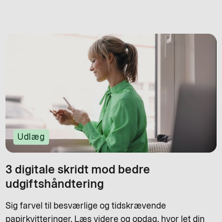
Udlæg
3 digitale skridt mod bedre
udgiftshåndtering
Sig farvel til besværlige og tidskrævende
papirkvitteringer. Læs videre og opdag, hvor let din