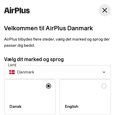
Danmark
close
Dansk
Velkommen til AirPlus Danmark
Longtail-udgifter: Alt
AirPlus tilbydes flere steder, vælg det marked og sprog der
hvad du skal vide
passer dig bedst.
Procurement Payment
Tips
2 min
11-27-2025
Vælg dit marked og sprog
Spilder I tid på administration af småindkøb fra mange
Land
leverandører? Så er det tid til at tage kontrol over de såkaldte
Danmark
keyboard_arrow_down
longtail-betalinger. Vores ekspert forklarer hvorfor – og
hvordan det gøres på en nem måde.
Sprog
Dansk
English