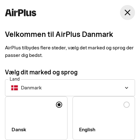
Danmark
close
Dansk
Velkommen til AirPlus Danmark
Betalingsløsninger
Håndter medarbejderes
AirPlus tilbydes flere steder, vælg det marked og sprog der
passer dig bedst.
udgifter og rejser
Vælg dit marked og sprog
Land
Hos os får du en enkel og tryg løsning til håndtering af
Danmark
keyboard_arrow_down
virksomhedens udgifter, uanset om det gælder betaling og
registrering af køb eller administration, godkendelse og
Sprog
bogføring.
Dansk
English