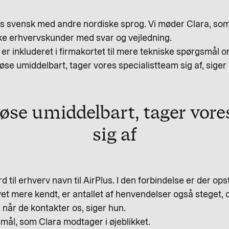
ndes svensk med andre nordiske sprog. Vi møder Clara, 
e erhvervskunder med svar og vejledning.
r er inkluderet i firmakortet til mere tekniske spørgsmål o
løse umiddelbart, tager vores specialistteam sig af, siger
løse umiddelbart, tager vor
sig af
 til erhverv navn til AirPlus. I den forbindelse er der o
evet mere kendt, er antallet af henvendelser også steget, 
år de kontakter os, siger hun.
mål, som Clara modtager i øjeblikket.