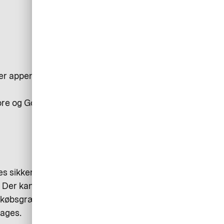
der appen i App Store og Google
ore og Google Play.
es sikkerhed er der dog defineret
. Der kan også være
m købsgrænsen på dit kort og
tages.