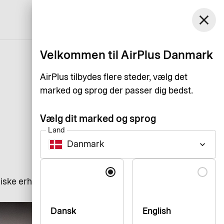
Danmark
close
Support
Log ind
Dansk
Velkommen til AirPlus Danmark
AirPlus tilbydes flere steder, vælg det
marked og sprog der passer dig bedst.
Vælg dit marked og sprog
Land
Danmark
keyboard_arrow_down
Sprog
iske erhvervskunder. Her deler
Dansk
English