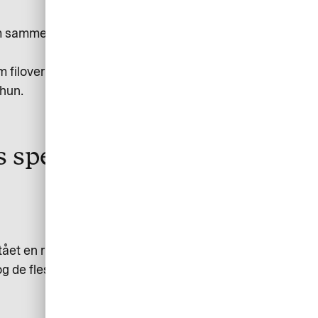
som sammen med omkring 70
m filoverførsler og
 hun.
es specialistteam
pstået en række nye spørgsmål.
og de fleste kunder har