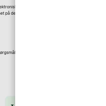
ktronisk fakturering. Bestillingen
et på den autoriserede
pørgsmål, der ikke haster? Så er