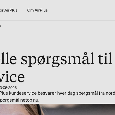
or AirPlus
Om AirPlus
e
lle spørgsmål til
vice
3-05-2026
rPlus kundeservice besvarer hver dag spørgsmål fra nord
 spørgsmål netop nu.