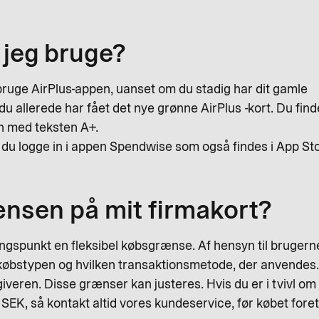
 jeg bruge?
 bruge AirPlus-appen, uanset om du stadig har dit gamle
u allerede har fået det nye grønne AirPlus -kort. Du fin
on med teksten A+.
a du logge in i appen Spendwise som også findes i App St
nsen på mit firmakort?
ngspunkt en fleksibel købsgrænse. Af hensyn til brugern
købstypen og hvilken transaktionsmetode, der anvendes
iveren. Disse grænser kan justeres. Hvis du er i tvivl o
SEK, så kontakt altid vores kundeservice, før købet fore