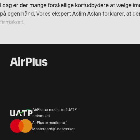
I dag er der mange forskellige kortudbydere at vælge i
på egen hånd. Vores ekspert Aslim Aslan forklarer, at der 
firmakort.
AirPlus er medlem af UATP-
netværket
AirPlus er medlem af
Mastercard®-netværket