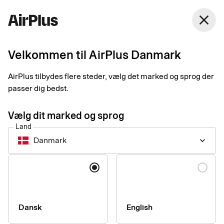
Danmark
close
Dansk
Velkommen til AirPlus Danmark
Smart Receipts
Gør hver dag til en god
AirPlus tilbydes flere steder, vælg det marked og sprog der
passer dig bedst.
bogføringsdag
Vælg dit marked og sprog
Land
Forenkl din kvitteringshåndtering, og spar tid både for dig selv
Danmark
keyboard_arrow_down
og den, der skal godkende din udgift.
Sprog
Dansk
English