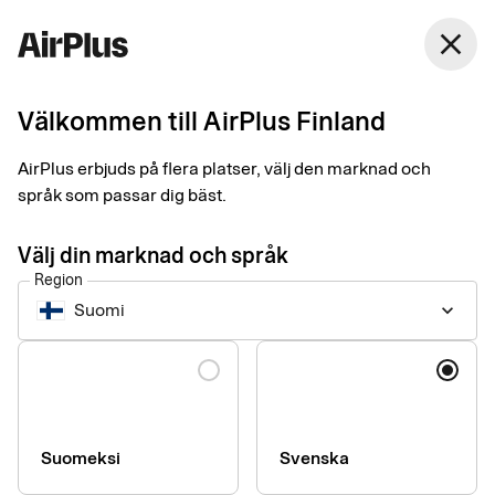
Finland
close
Svenska
Välkommen till AirPlus Finland
Fyll i dina uppgifter så
AirPlus erbjuds på flera platser, välj den marknad och
kontaktar vi dig och
språk som passar dig bäst.
berättar mer om hur du
Välj din marknad och språk
Region
kommer igång.
Suomi
keyboard_arrow_down
Language
Namn
Suomeksi
Svenska