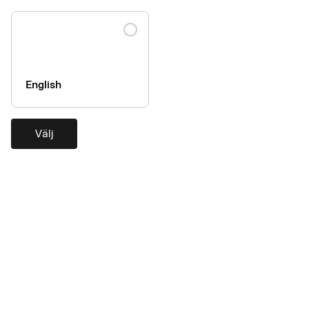
Hjälp
English
Kontakta oss
Kundservice
Företaget
Välj
Om AirPlus
Tillgänglighetsutlåtande
AirPlus är medlem i UATP-
nätverket
AirPlus är medlem i
Mastercard®-nätverket