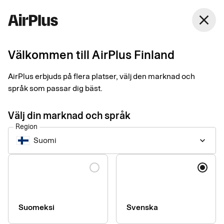
Finland
close
Svenska
Välkommen till AirPlus Finland
Valutakurser
AirPlus erbjuds på flera platser, välj den marknad och
språk som passar dig bäst.
Här hittar du historiska valutakurser för just din produkt. Vid
växling mellan olika EU-/EES-valutor får du också jämförelser
Välj din marknad och språk
mot Europeiska Centralbankens (ECBs) referens-valutakurser.
Region
Suomi
keyboard_arrow_down
Notera att kurserna uppdateras löpande, där senast
tillgängliga kurs för valt datum presenteras i resultatet nedan.
Language
Exakt kurs för ett specifikt köp anges ihop med den aktuella
transaktionen.
Suomeksi
Svenska