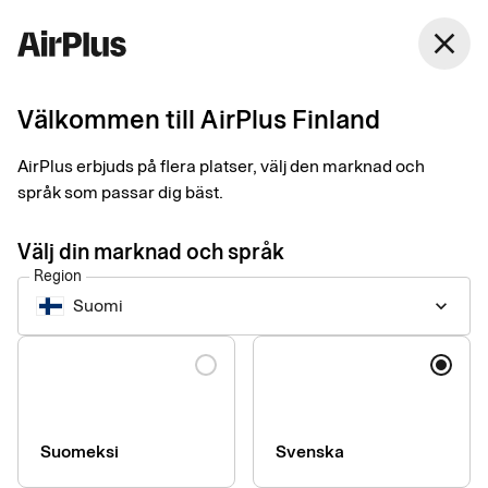
Finland
close
Svenska
Välkommen till AirPlus Finland
3 sätt att digitalisera
AirPlus erbjuds på flera platser, välj den marknad och
kvittohanteringen
språk som passar dig bäst.
Expense Management
Tips
1 min
05-13-2025
Välj din marknad och språk
Säg hejdå till krångliga och tidsödande papperskvitton. Så här
Region
enkelt kan ditt företag komma igång med en snabb och säker
Suomi
keyboard_arrow_down
digital kvittohantering.
Language
Suomeksi
Svenska