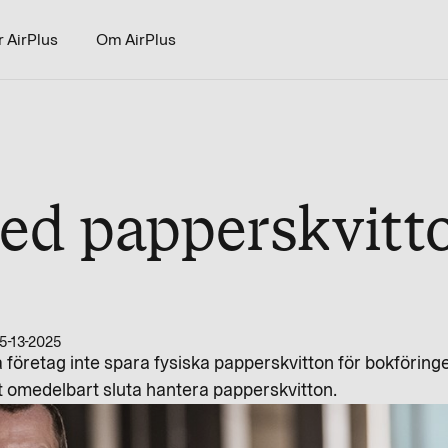
r AirPlus
Om AirPlus
med papperskvitt
5-13-2025
 företag inte spara fysiska papperskvitton för bokföring
 omedelbart sluta hantera papperskvitton.