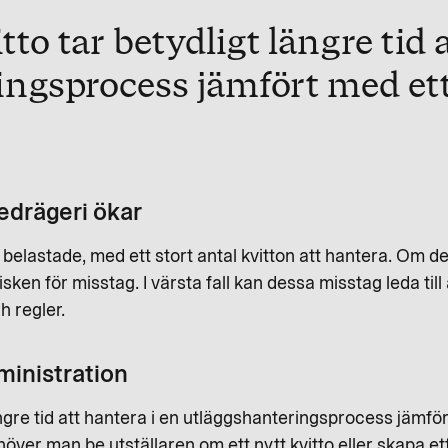
to tar betydligt längre tid 
ngsprocess jämfört med ett 
edrägeri ökar
elastade, med ett stort antal kvitton att hantera. Om det 
sken för misstag. I värsta fall kan dessa misstag leda til
 regler.
ministration
ngre tid att hantera i en utläggshanteringsprocess jämfört 
höver man be utställaren om ett nytt kvitto eller skapa ett 