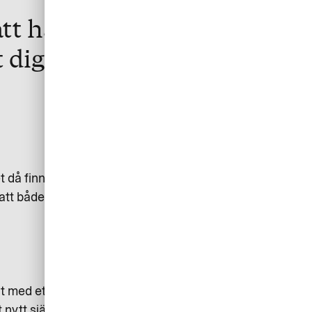
att hantera i en
digitalt kvitto
då finns fel i flera
l att både företag och den enskilde
med ett digitalt kvitto. Är kvittot
nytt själv, en så kallad