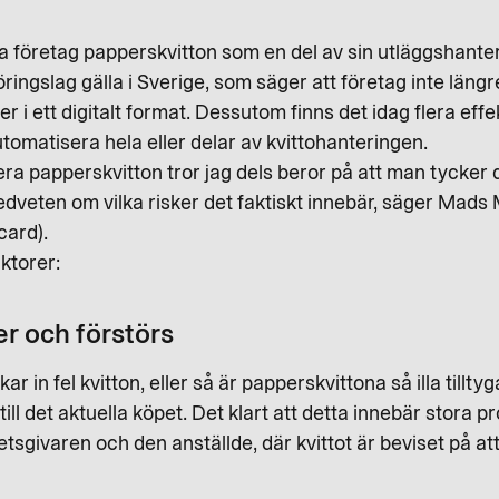
 företag papperskvitton som en del av sin utläggshanterin
ingslag gälla i Sverige, som säger att företag inte läng
r i ett digitalt format. Dessutom finns det idag flera effe
tomatisera hela eller delar av kvittohanteringen.
era papperskvitton tror jag dels beror på att man tycker d
r medveten om vilka risker det faktiskt innebär, säger Ma
card).
ktorer:
r och förstörs
ar in fel kvitton, eller så är papperskvittona så illa tillty
ll det aktuella köpet. Det klart att detta innebär stora pr
tsgivaren och den anställde, där kvittot är beviset på att