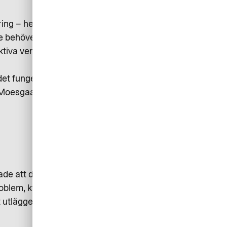
g – helt i onödan. Den 1 juli
re behöver spara papperskvitton
ktiva verktyg som är lätta att
et fungerar tillräckligt bra som
ds Moesgaard Nordic Business
gade att det är omöjligt för
oblem, kvittohantering är ju trots
 utlägget har skett.