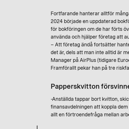
Fortfarande hanterar alltför många
2024 började en uppdaterad bokför
för bokföringen om de har förts öve
använda och hjälper företag att au
– Att företag ändå fortsätter hant
det är, dels att man inte alltid ä
Manager på AirPlus (tidigare Euro
Framförallt pekar han på tre riskfa
Papperskvitton försvinne
-Anställda tappar bort kvitton, skick
finansavdelningen att koppla dem ti
allt en förtroendefråga mellan arbe