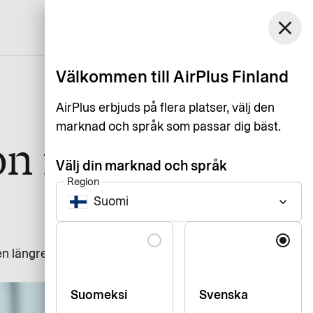
Finland
close
Kundservice
Logga in
Svenska
Välkommen till AirPlus Finland
AirPlus erbjuds på flera platser, välj den
marknad och språk som passar dig bäst.
on för
Välj din marknad och språk
Region
Suomi
keyboard_arrow_down
Language
en längre. Vår expert Mads
Suomeksi
Svenska