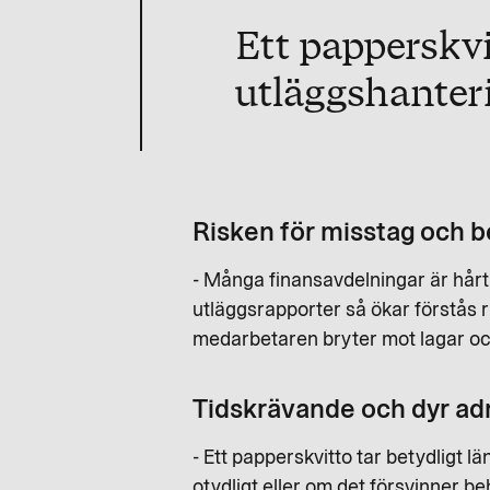
Ett papperskvit
utläggshanteri
Risken för misstag och b
- Många finansavdelningar är hårt b
utläggsrapporter så ökar förstås ri
medarbetaren bryter mot lagar och
Tidskrävande och dyr ad
- Ett papperskvitto tar betydligt lä
otydligt eller om det försvinner be