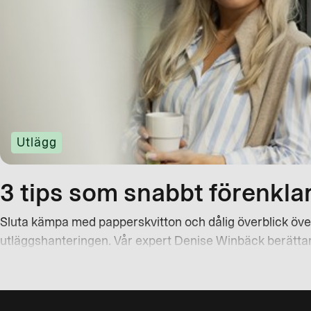
Utlägg
3 tips som snabbt förenkla
Sluta kämpa med papperskvitton och dålig överblick över 
utläggshanteringen. Vår expert Denise Winbäck berättar