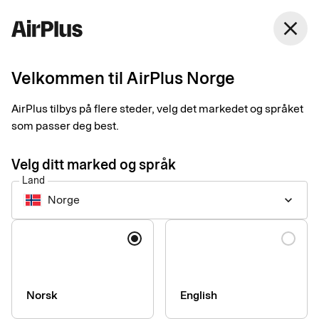
Norge
close
Norsk Bokmål
Velkommen til AirPlus Norge
Corporate payments made human
Grenseløse muligheter
AirPlus tilbys på flere steder, velg det markedet og språket
som passer deg best.
for bedrifter
Velg ditt marked og språk
Land
Hos AirPlus gjør vi bedriftsbetalinger enkle, sikre og smidige –
Norge
keyboard_arrow_down
slik at du kan fokusere på det som er viktigst. Enten det handler
om forretningsreiser, innkjøp eller utleggshåndtering, er
Språk
løsningene våre utviklet for å skape harmoni i deres
økonomiske prosess. Harmoni i betalingene – så hverdagen
går som den skal.
Norsk
English
Les mer