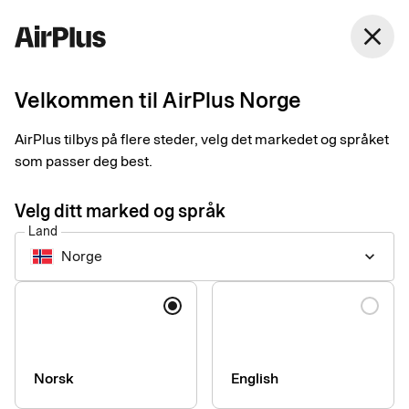
Norge
close
Norsk Bokmål
Velkommen til AirPlus Norge
Betalingstrenden alle
AirPlus tilbys på flere steder, velg det markedet og språket
bedrifter bør være
som passer deg best.
oppmerksomme på
Velg ditt marked og språk
Land
Business Travel Payment
Trend
2 min
10-22-2025
Norge
keyboard_arrow_down
-Bedrifter som håndterer betalingsopplysningene sine riktig, vil
bli vinnere i fremtiden, sier Mads Krumhardt Enggren,
Språk
administrerende direktør i AirPlus. Her forklarer han hvorfor og
beskriver den enkleste måten å få kontroll over bedriftens
opplysninger på.
Norsk
English