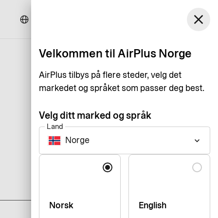
Norge
close
Kundeservice
Logg inn
Norsk Bokmål
Velkommen til AirPlus Norge
AirPlus tilbys på flere steder, velg det
markedet og språket som passer deg best.
Velg ditt marked og språk
Land
Norge
keyboard_arrow_down
Språk
add
Norsk
English
add