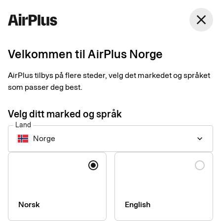
Norge
close
Norsk Bokmål
Velkommen til AirPlus Norge
Kontakt en selger
AirPlus tilbys på flere steder, velg det markedet og språket
som passer deg best.
Ønsker du hjelp med å finne den beste løsningen for bedriften
du jobber i? Avtal et møte med en av våre spesialister, så
Velg ditt marked og språk
hjelper vi deg.
Land
Norge
keyboard_arrow_down
Navn
Språk
Norsk
English
Bedrift