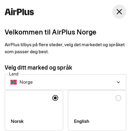
Norge
close
Norsk Bokmål
Velkommen til AirPlus Norge
Innkjøpsløsninger
Håndter bedriftens
AirPlus tilbys på flere steder, velg det markedet og språket
som passer deg best.
sentrale utgifter
Velg ditt marked og språk
Land
Perfekt for long-tail, det vil si innkjøp av lisenser, programvare,
Norge
keyboard_arrow_down
utstyr og andre tilbakevendende eller større bestillinger som er
nødvendige for å kunne drive bedriften effektivt.
Språk
Norsk
English