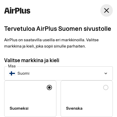
Suomi
close
Suomi
Tervetuloa AirPlus Suomen sivustolle
Lue muita artikkeleita
AirPlus on saatavilla useilla eri markkinoilla. Valitse
markkina ja kieli, joka sopii sinulle parhaiten.
Valitse markkina ja kieli
Tips
Trend
Customer case
Maa
Suomi
keyboard_arrow_down
Kieli
Suomeksi
Svenska