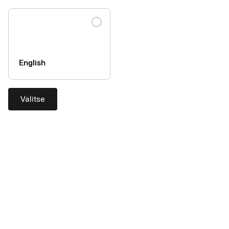
Hankinnat
English
3 askelta fiksumpiin epäsuorien
hankintojen maksuihin
Valitse
Yrityksille pienet hankinnat satunnaisilta toimittajilta
aiheuttavat usein korkeita kustannuksia ja runsaasti
hallinnollista työtä. Tunnistatko tilanteen? AirPlus-
asiantuntijamme Rikard Redin jakaa parhaat vinkkinsä siihen,
miten tehostatte epäsuorien hankintojen maksamista.