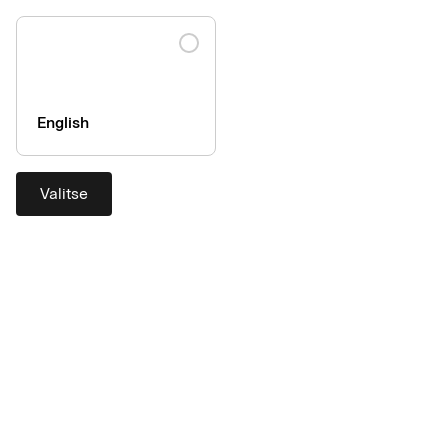
Kulut
English
Taksi Helsinki helpottaa
liikematkustajien arkea
Valitse
Digitaaliset kuitit ja reaaliaikainen tapahtumadata –
saumattomasti suoraan ostosta kirjanpitoon. Ensimmäisenä
taksiyhtiönä Suomessa Taksi Helsinki tarjoaa nyt tämän
mahdollisuuden pohjoismaisille liikematkustajille, jotka
maksavat matkansa AirPlus-yrityskortilla.