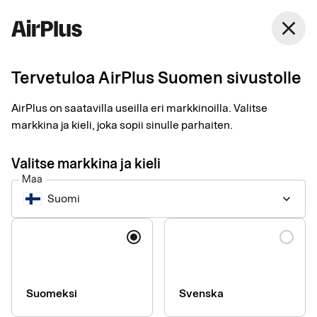
Suomi
close
Suomi
Tervetuloa AirPlus Suomen sivustolle
Lue muita artikkeleita
AirPlus on saatavilla useilla eri markkinoilla. Valitse
markkina ja kieli, joka sopii sinulle parhaiten.
Valitse markkina ja kieli
Tips
Trend
Customer case
Maa
Suomi
keyboard_arrow_down
Kieli
Suomeksi
Svenska