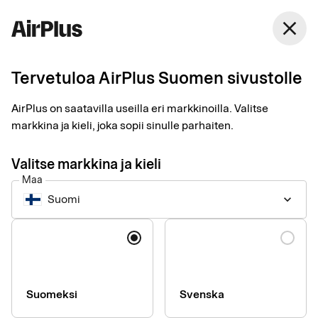
Suomi
close
Suomi
Tervetuloa AirPlus Suomen sivustolle
Maksuratkaisut
Hallitse työntekijöiden
AirPlus on saatavilla useilla eri markkinoilla. Valitse
markkina ja kieli, joka sopii sinulle parhaiten.
kuluja ja matkustusta
Valitse markkina ja kieli
Maa
Meiltä saat helpon ja turvallisen tavan hallita yrityksen kuluja
Suomi
keyboard_arrow_down
riippumatta siitä, maksatko tai raportoitko ostoksia itse vai
hallinnoitko, hyväksytkö ja kirjaatko ne.
Kieli
Suomeksi
Svenska