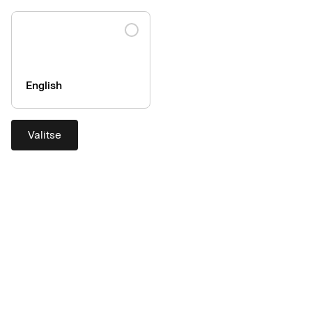
Tietosuojakäytäntöön
English
AirPlus International
Valitse
Jos sinulla on AirPlus International -sopimus, löydät tarvittavat
tiedot täältä.
Tietosuojakäytäntöön
Tuki
Ota yhteyttä