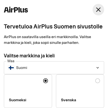
Suomi
close
Suomi
Tervetuloa AirPlus Suomen sivustolle
Tietosuojakäytäntö
AirPlus on saatavilla useilla eri markkinoilla. Valitse
markkina ja kieli, joka sopii sinulle parhaiten.
Valitse markkina ja kieli
Valitse alta oikea vaihtoehto riippuen siitä, onko sinulla
Maa
Eurocard-sopimus (SEB Kort Bank AB) vai AirPlus International
Suomi
keyboard_arrow_down
GmbH -sopimus.
Kieli
Entinen Eurocard-asiakas
Suomeksi
Svenska
Jos sinulla on Eurocard-sopimus (SEB Kort Bank AB), löydät
tarvittavat tiedot täältä.