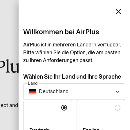
Deutschland
close
Support
Login
Deutsch
Willkommen bei AirPlus
AirPlus ist in mehreren Ländern verfügbar.
Bitte wählen Sie die Option, die am besten
Plus’
zu Ihren Anforderungen passt.
Wählen Sie Ihr Land und Ihre Sprache
Land
Deutschland
keyboard_arrow_down
Sprache
lect and use your personal data to