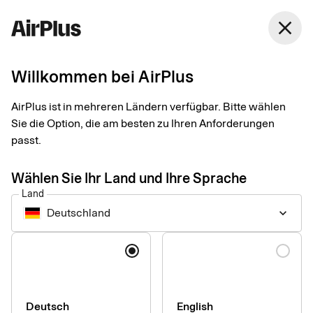
Deutschland
close
Deutsch
Willkommen bei AirPlus
AirPlus ist in mehreren Ländern verfügbar. Bitte wählen
Erklärung zur
Sie die Option, die am besten zu Ihren Anforderungen
passt.
Barrierefreiheit für das
Wählen Sie Ihr Land und Ihre Sprache
AirPlus-Portal der
Land
Deutschland
keyboard_arrow_down
AirPlus International
Sprache
GmbH
Bei AirPlus International sind wir bestrebt, unser webbasiertes
Deutsch
English