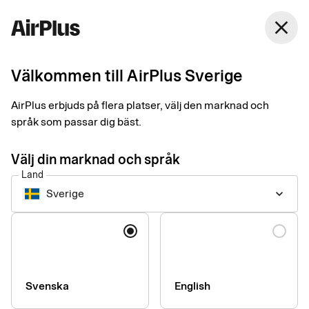
Sverige
close
Svenska
Välkommen till AirPlus Sverige
Corporate payments made human
Därför ska du välja
AirPlus erbjuds på flera platser, välj den marknad och
språk som passar dig bäst.
AirPlus
Välj din marknad och språk
Land
Vårt mål är att kunna erbjuda företag en effektiv och komplett
Sverige
keyboard_arrow_down
plattform för företagets alla utgifter. Genom en enhetlig lösning
i hela Europa, så kan du spara både tid och pengar – och
Språk
samtidigt skydda all känslig data.
Svenska
English